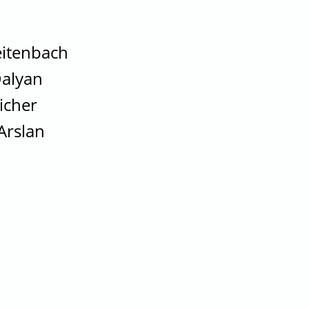
eitenbach
Dalyan
icher
rslan