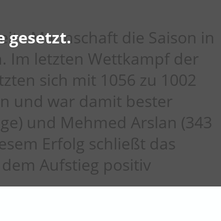
weite Mannschaft die Saison in
 gesetzt.
n. Im letzten Wettkampf der
tzten sich mit 1056 zu 1002
en und war damit bester
inge) und Mehmed Arslan (343
esem Erfolg schließt das
 dem Aufstieg positiv