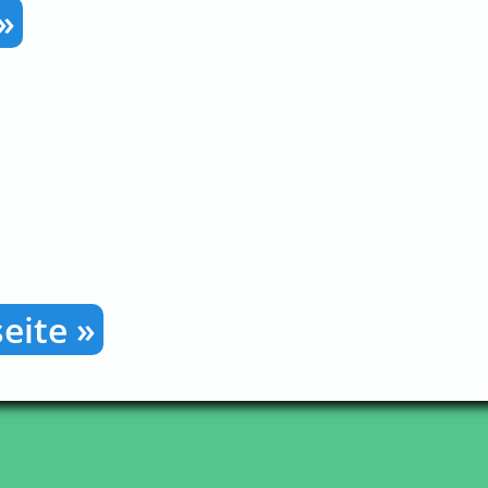
»
eite »