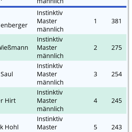
männlich
Instinktiv
Master
1
381
denberger
männlich
Instinktiv
 Wießmann
Master
2
275
männlich
Instinktiv
 Saul
Master
3
254
männlich
Instinktiv
r Hirt
Master
4
245
männlich
Instinktiv
ck Hohl
Master
5
243