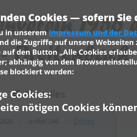
den Cookies — sofern Sie d
u in unserem
Impressum und der Da
nd die Zugriffe auf unsere Webseiten
e auf den Button „Alle Cookies erlaube
er; abhängig von den Browsereinstell
se blockiert werden:
Aktuelles
e Cookies:
Seite nötigen Cookies können
7.2026 – Artikel 246 –
Öffnen