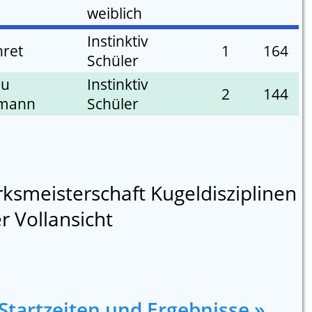
weiblich
Instinktiv
hret
1
164
Schüler
nu
Instinktiv
2
144
mann
Schüler
rksmeisterschaft Kugeldisziplinen
er Vollansicht
 Startzeiten und Ergebnisse »