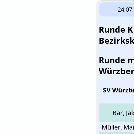
24.0
Runde K
Bezirksk
Runde m
Würzber
SV Würzb
Bär, Ja
Müller, Ma