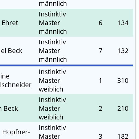
männlich
Instinktiv
 Ehret
Master
6
134
männlich
Instinktiv
el Beck
Master
7
132
männlich
Instinktiv
tine
Master
1
310
lschneider
weiblich
Instinktiv
in Beck
Master
2
210
weiblich
Instinktiv
d Höpfner-
Master
3
182