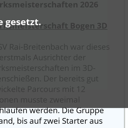
rksmeisterschaften 2026
 gesetzt.
rksmeisterschaft Bogen 3D
SV Rai-Breitenbach war dieses
 erstmals Ausrichter der
rksmeisterschaften im 3D-
nschießen. Der bereits gut
ickelte Parcours mit 12
ionen musste zweimal
hlaufen werden. Die Gruppe
and, bis auf zwei Starter aus