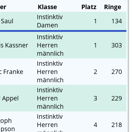
ter
Klasse
Platz
Ringe
Instinktiv
 Saul
1
134
Damen
Instinktiv
s Kassner
Herren
1
303
männlich
Instinktiv
c Franke
Herren
2
270
männlich
Instinktiv
r Appel
Herren
3
229
männlich
Instinktiv
toph
Herren
4
218
pson