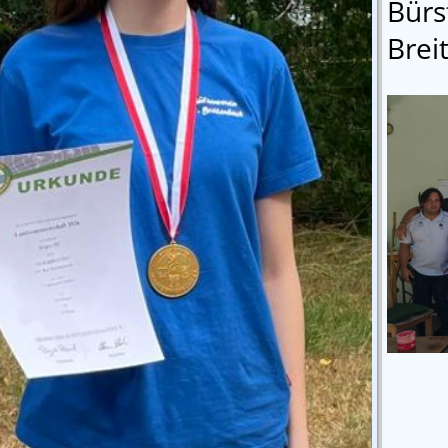
Bürs
Brei