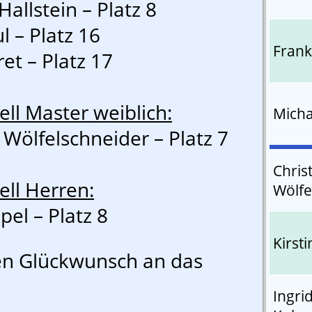
allstein – Platz 8
l – Platz 16
Frank
et – Platz 17
ell Master weiblich:
Micha
 Wölfelschneider – Platz 7
Chris
ell Herren:
Wölfe
pel – Platz 8
Kirst
en Glückwunsch an das
Ingri