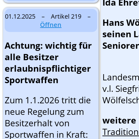
Ida Ehre
01.12.2025 – Artikel 219 –
Hans Wöl
Öffnen
seinen L
Achtung: wichtig für
Seniore
alle Besitzer
erlaubnispflichtiger
Landesme
Sportwaffen
v.l. Sieg
Zum 1.1.2026 tritt die
Wölfelsc
neue Regelung zum
weitere 
Besitzerhalt von
Tradition
Sportwaffen in Kraft: