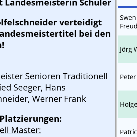
t Landesmeisterin Schüler
Swen
felschneider verteidigt
Freu
andesmeistertitel bei den
n!
Jörg
ister Senioren Traditionell
Peter
fried Seeger, Hans
hneider, Werner Frank
Holge
Platzierungen:
ell Master:
Patri