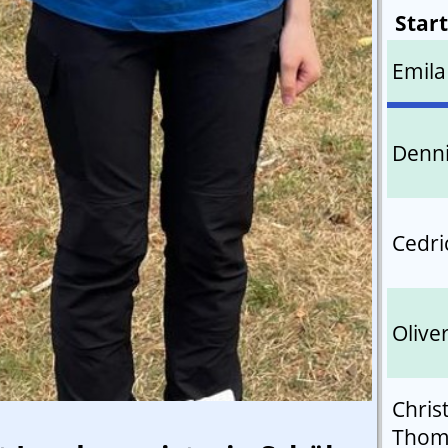
Star
Emila
Denni
Cedri
Olive
Chris
Thom