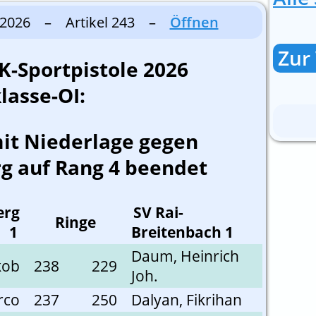
7.2026 – Artikel 243 –
Öffnen
Zur 
K-Sportpistole 2026
lasse-OI:
it Niederlage gegen
g auf Rang 4 beendet
erg
SV Rai-
Ringe
1
Breitenbach 1
Daum, Heinrich
kob
238
229
Joh.
rco
237
250
Dalyan, Fikrihan