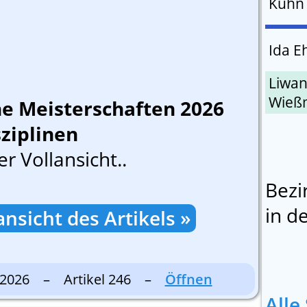
Kuhn
Ida E
Liwa
Wieß
he Meisterschaften 2026
ziplinen
er Vollansicht..
Bezi
in d
ansicht des Artikels »
7.2026 – Artikel 246 –
Öffnen
Alle